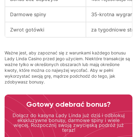
Darmowe spiny
35-krotna wygrana 
Zwrot gotówki
za tygodniowe stra
Ważne jest, aby zapoznać się z warunkami każdego bonusu
Lady Linda Casino przed jego użyciem. Niektóre transakcje są
ważne tylko w określonych obszarach lub mają określone
kwoty, które można co najwyżej wycofać. Aby w pełni
wykorzystać swoją grę, mądrze podchodź do tego, jak
zdobywasz bonusy.
Gotowy odebrać bonus?
Dołącz do kasyna Lady Linda już dziś i odblokuj
ekskluzywne bonusy, darmowe spiny i wiele
więcej. Rozpocznij swoją zwycięską podróż już
teraz!