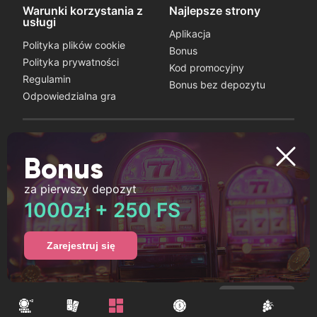
Warunki korzystania z
Najlepsze strony
usługi
Aplikacja
Polityka plików cookie
Bonus
Polityka prywatności
Kod promocyjny
Regulamin
Bonus bez depozytu
Odpowiedzialna gra
Graj bezpiecznie
Bonus
Jeśli zauważysz objawy uzależnienia od hazardu, zwróć
się o pomoc do specjalisty. Niniejsza strona internetowa
za pierwszy depozyt
jest przeznaczona dla użytkowników w wieku 18 lat i
starszych.
1000zł + 250 FS
Zarejestruj się
All Rights Reserved.