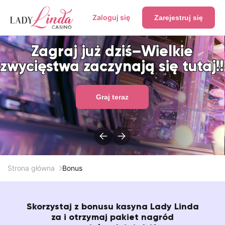
Zaloguj się
Zarejestruj się
Zagraj już dziś–Wielkie
zwycięstwa zaczynają się tutaj!!
Graj teraz
Strona główna
Bonus
Skorzystaj z bonusu kasyna Lady Linda
za i otrzymaj pakiet nagród