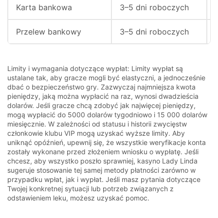
Karta bankowa
3–5 dni roboczych
Przelew bankowy
3–5 dni roboczych
Limity i wymagania dotyczące wypłat: Limity wypłat są
ustalane tak, aby gracze mogli być elastyczni, a jednocześnie
dbać o bezpieczeństwo gry. Zazwyczaj najmniejsza kwota
pieniędzy, jaką można wypłacić na raz, wynosi dwadzieścia
dolarów. Jeśli gracze chcą zdobyć jak najwięcej pieniędzy,
mogą wypłacić do 5000 dolarów tygodniowo i 15 000 dolarów
miesięcznie. W zależności od statusu i historii zwycięstw
członkowie klubu VIP mogą uzyskać wyższe limity. Aby
uniknąć opóźnień, upewnij się, że wszystkie weryfikacje konta
zostały wykonane przed złożeniem wniosku o wypłatę. Jeśli
chcesz, aby wszystko poszło sprawniej, kasyno Lady Linda
sugeruje stosowanie tej samej metody płatności zarówno w
przypadku wpłat, jak i wypłat. Jeśli masz pytania dotyczące
Twojej konkretnej sytuacji lub potrzeb związanych z
odstawieniem leku, możesz uzyskać pomoc.