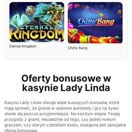
Eternal Kingdom
Chitty Bang
Oferty bonusowe w
kasynie Lady Linda
Kasyno Lady Linda oferuje wiele kuszących bonusów, które
mają sprawić, że granie w ulubione automaty i gry na żywo
stanie się jeszcze przyjemniejsze. Na każdym etapie Twojej
przygody z grami, niezależnie od tego, czy jesteś nowym
graczem, czy starym członkiem klubu, dostępna jest specjalna
oferta bonusowa.