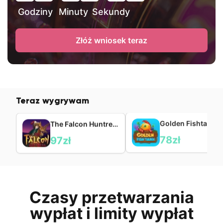
Godziny
Minuty
Sekundy
Złóż wniosek teraz
Teraz wygrywam
The Falcon Huntress
Golden Fishtank
97zł
78zł
Czasy przetwarzania
wypłat i limity wypłat