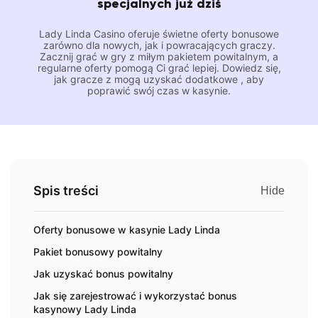
specjalnych już dziś
Lady Linda Casino oferuje świetne oferty bonusowe
zarówno dla nowych, jak i powracających graczy.
Zacznij grać w gry z miłym pakietem powitalnym, a
regularne oferty pomogą Ci grać lepiej. Dowiedz się,
jak gracze z mogą uzyskać dodatkowe , aby
poprawić swój czas w kasynie.
Spis treści
Hide
Oferty bonusowe w kasynie Lady Linda
Pakiet bonusowy powitalny
Jak uzyskać bonus powitalny
Jak się zarejestrować i wykorzystać bonus
kasynowy Lady Linda