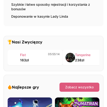
Szybkie i łatwe sposoby rejestracji i korzystania z
bonusów
Deponowanie w kasynie Lady Linda
Czasy przetwarzania wypłat i limity wypłat
Zasady bonusowe, wymagania dotyczące zakładów
i limity
Nasi Zwycięzcy
Przegląd bonusów kasynowych Lady Linda
05:55:14
05
Fist
Tangerine
163zł
238zł
Najlepsze gry
Zobacz wszystko