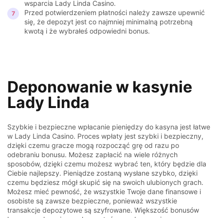
wsparcia Lady Linda Casino.
Przed potwierdzeniem płatności należy zawsze upewnić
się, że depozyt jest co najmniej minimalną potrzebną
kwotą i że wybrałeś odpowiedni bonus.
Deponowanie w kasynie
Lady Linda
Szybkie i bezpieczne wpłacanie pieniędzy do kasyna jest łatwe
w Lady Linda Casino. Proces wpłaty jest szybki i bezpieczny,
dzięki czemu gracze mogą rozpocząć grę od razu po
odebraniu bonusu. Możesz zapłacić na wiele różnych
sposobów, dzięki czemu możesz wybrać ten, który będzie dla
Ciebie najlepszy. Pieniądze zostaną wysłane szybko, dzięki
czemu będziesz mógł skupić się na swoich ulubionych grach.
Możesz mieć pewność, że wszystkie Twoje dane finansowe i
osobiste są zawsze bezpieczne, ponieważ wszystkie
transakcje depozytowe są szyfrowane. Większość bonusów