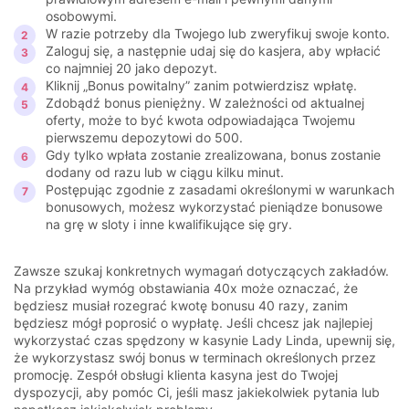
osobowymi.
W razie potrzeby dla Twojego lub zweryfikuj swoje konto.
Zaloguj się, a następnie udaj się do kasjera, aby wpłacić
co najmniej 20 jako depozyt.
Kliknij „Bonus powitalny” zanim potwierdzisz wpłatę.
Zdobądź bonus pieniężny. W zależności od aktualnej
oferty, może to być kwota odpowiadająca Twojemu
pierwszemu depozytowi do 500.
Gdy tylko wpłata zostanie zrealizowana, bonus zostanie
dodany od razu lub w ciągu kilku minut.
Postępując zgodnie z zasadami określonymi w warunkach
bonusowych, możesz wykorzystać pieniądze bonusowe
na grę w sloty i inne kwalifikujące się gry.
Zawsze szukaj konkretnych wymagań dotyczących zakładów.
Na przykład wymóg obstawiania 40x może oznaczać, że
będziesz musiał rozegrać kwotę bonusu 40 razy, zanim
będziesz mógł poprosić o wypłatę. Jeśli chcesz jak najlepiej
wykorzystać czas spędzony w kasynie Lady Linda, upewnij się,
że wykorzystasz swój bonus w terminach określonych przez
promocję. Zespół obsługi klienta kasyna jest do Twojej
dyspozycji, aby pomóc Ci, jeśli masz jakiekolwiek pytania lub