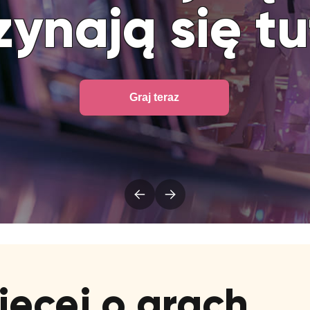
ynają się tu
Graj teraz
ięcej o grach,