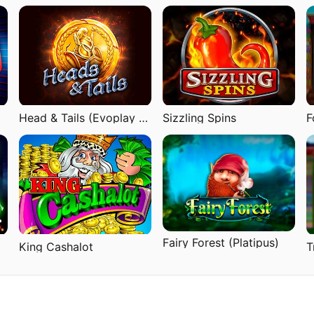
Head & Tails (Evoplay Entertaiment)
Sizzling Spins
F
Fairy Forest (Platipus)
King Cashalot
T