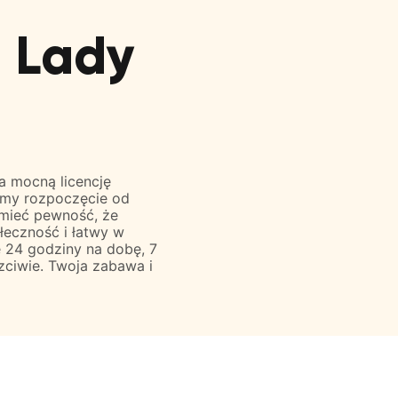
h Lady
a mocną licencję
camy rozpoczęcie od
 mieć pewność, że
łeczność i łatwy w
e 24 godziny na dobę, 7
zciwie. Twoja zabawa i