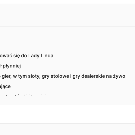
gować się do Lady Linda
 płynniej
ier, w tym sloty, gry stołowe i gry dealerskie na żywo
ające
ot gotówki i turnieje
Linda