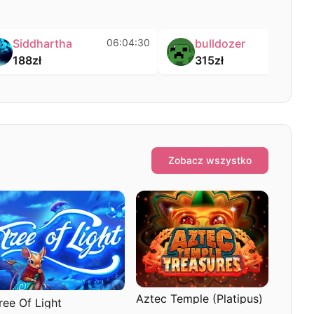
Siddhartha
06:04:30
bulldozer
06:0
188zł
315zł
Zobacz wszystko
Aztec Temple (Platipus)
ree Of Light