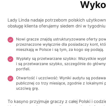
Wykor
Lady Linda nadaje potrzebom polskich użytkowni
obsługę klienta oferujemy siedem dni w tygodniu
Nowi gracze znajdą ustrukturyzowane oferty powi
przeznaczone wyłącznie dla posiadaczy kont, kt
mieszkają w Polsce i są tym, za kogo się podają.
Wypłaty są przetwarzane szybko: Wszystkie wypł
i są przetwarzane szybko, szczególnie do główny
portfeli.
Otwartość i uczciwość: Wyniki audytu są podaw
publicznej co trzy miesiące, zgodnie z lokalnymi
uczciwą grę.
To kasyno przyjmuje graczy z całej Polski i co